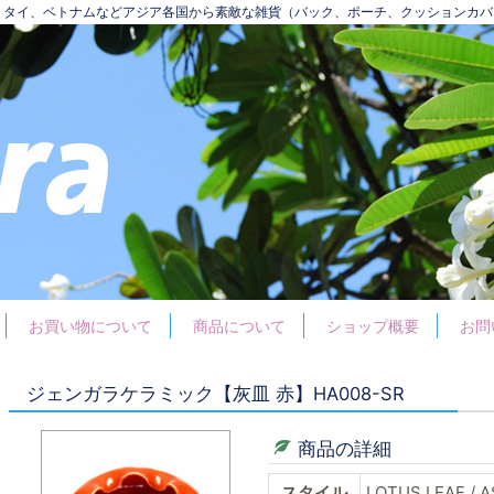
ア、タイ、ベトナムなどアジア各国から素敵な雑貨（バック、ポーチ、クッションカ
お買い物について
商品について
ショップ概要
お問
ジェンガラケラミック【灰皿 赤】HA008-SR
商品の詳細
スタイル
LOTUS LEAF / A