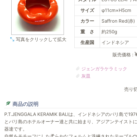
サイズ
φ11cm×H5cm
カラー
Saffron Red(赤)
重 さ
約250g
写真をクリックして拡大
生産国
インドネシア
販売価格 :
ジェンガラケラミック
灰皿
売り
商品の説明
P.T.JENGGALA KERAMIK BALIは、インドネシアのバリ島
とバリ島のホテルオーナー達と共に始まり、アジアンテイスト
器達です。
自然をモチーフにした柔らかなフォルムと洗練されたテーブル