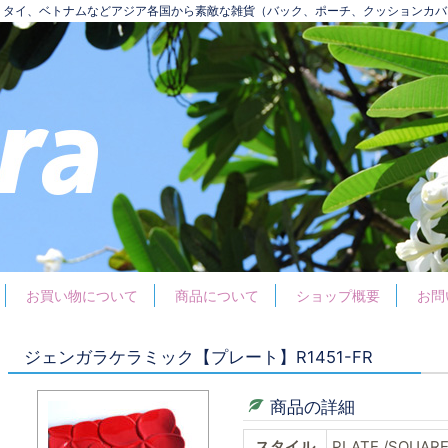
ア、タイ、ベトナムなどアジア各国から素敵な雑貨（バック、ポーチ、クッションカ
お買い物について
商品について
ショップ概要
お問
ジェンガラケラミック【プレート】R1451-FR
商品の詳細
スタイル
PLATE /SQUARE