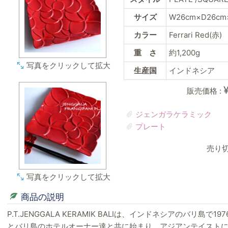
サイズ
W26cm×D26cm
カラー
Ferrari Red(赤)
重 さ
約1,200g
写真をクリックして拡大
生産国
インドネシア
販売価格 :
ジェンガラケラミック
プレート
売り
写真をクリックして拡大
商品の説明
P.T.JENGGALA KERAMIK BALIは、インドネシアのバリ島
とバリ島のホテルオーナー達と共に始まり、アジアンテイスト