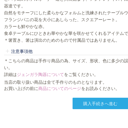
器達です。
自然をモチーフにした柔らかなフォルムと洗練されたテーブル
フランジパニの花を大小にあしらった、スクエアーレート。
カラーも鮮やかな赤。
食卓テーブルにひときわ華やかな華を咲かせてくれるアイテム
＊箸置き、箸は演出のためのもので付属品ではありません。
注意事項他
＊こちらの商品は手作り商品の為、サイズ、形状、色に多少の
い。
詳細は
ジェンガラ陶器について
をご覧ください。
当店の取り扱い商品は全て手作りのものとなります。
お買い上げの前に
商品についてのページ
をお読みください。